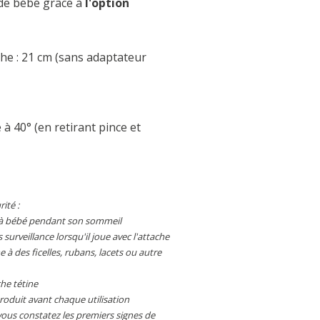
de bébé grâce à
l'option
he : 21 cm (sans adaptateur
à 40° (en retirant pince et
ité :
he à bébé pendant son sommeil
 surveillance lorsqu'il joue avec l'attache
e à des ficelles, rubans, lacets ou autre
che tétine
produit avant chaque utilisation
 vous constatez les premiers signes de