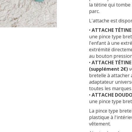
la tétine qui tombe
parc.
L'attache est dispon
•
ATTACHE TÉTINE
une pince type bret
l'enfant à une extré
extrémité directeme
au bouton pressio
•
ATTACHE TÉTINE
(supplément 2€)
v
bretelle à attacher
adaptateur universe
toutes les marques
•
ATTACHE DOUDOU
une pince type bret
La pince type brete
plastique à l'intéri
vêtement.