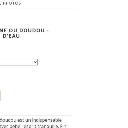
E PHOTOS
NE OU DOUDOU -
T D'EAU
 doudou est un indispensable
ec bébé l'esprit tranquille. Fini