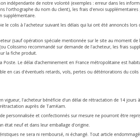
aison indépendante de notre volonté (exemples : erreur dans les info
 l'orthographe du nom du client), les frais d'envoi supplémentaires p
ion supplémentaire.
le colis à l'acheteur suivant les délais qui lui ont été annoncés lor
acheteur (sauf opération spéciale mentionnée sur le site au moment d
e (ou Colissimo recommandé sur demande de l'acheteur, les frais supp
ur la fiche produit.
la Poste. Le délai d’acheminement en France métropolitaine est habit
e en cas d'éventuels retards, vols, pertes ou détériorations du colis
vigueur, l'acheteur bénéficie d'un délai de rétractation de 14 jours à
 rétractation auprès de TamKam.
nde personnalisée et confectionnés sur mesure ne pourront être repr
un état neuf et dans leur emballage d'origine.
éristiques ne sera ni remboursé, ni échangé. Tout article endommagé ou