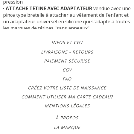
pression
•
ATTACHE TÉTINE AVEC ADAPTATEUR
vendue avec une
pince type bretelle à attacher au vêtement de l'enfant et
un adaptateur universel en silicone qui s'adapte à toutes
les marques de tétines "sans anneaux"
La pince ronde type bretelle en métal est revêtue de
INFOS ET CGV
plastique à l'intérieur pour ne pas abîmer le vêtement.
LIVRAISONS - RETOURS
Ajoutez le prénom de bébé grâce à
l'option
personnalisation.
PAIEMENT SÉCURISÉ
DIMENSIONS :
CGV
Longueur de l'attache (boutons attachés) : 21 cm
FAQ
ENTRETIEN :
CRÉEZ VOTRE LISTE DE NAISSANCE
Lavable en machine à 40° (en retirant pince et
COMMENT UTILISER MA CARTE CADEAU?
adaptateur)
MENTIONS LÉGALES
++ ENVOI SUIVI ++
À PROPOS
Pour des raisons de sécurité :
LA MARQUE
- ne pas laisser l'attache à bébé pendant son sommeil