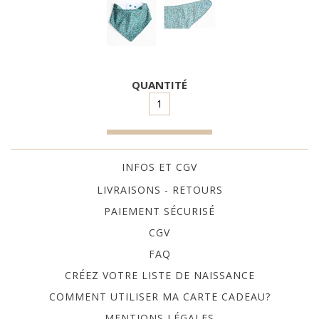
QUANTITÉ
INFOS ET CGV
DESCRIPTION
LIVRAISONS - RETOURS
Bavoir bandana imperméable, pratique et élégant!
PAIEMENT SÉCURISÉ
Ce bavoir bandana accompagnera bébé aussi bien lors
CGV
des biberons que des poussées dentaires. Fini les petits
FAQ
hauts trempés, bébé restera sec et élégant grâce au
bavoir Tamkam.
CRÉEZ VOTRE LISTE DE NAISSANCE
Dès 4 mois et jusqu'à 2 ans environ.
COMMENT UTILISER MA CARTE CADEAU?
COMPOSITION :
MENTIONS LÉGALES