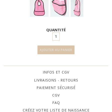
QUANTITÉ
DESCRIPTION
Bavoir en coton enduit sans phtalate idéal pour
INFOS ET CGV
apprendre l'autonomie pendant les repas.
LIVRAISONS - RETOURS
Sa texture imperméable gardera bébé au propre et sa
PAIEMENT SÉCURISÉ
gouttière rattrapera miettes, gouttes et autres petits
CGV
dérapages de l'apprentissage de l'autonomie à table.
FAQ
Au quotidien un coup d'éponge suffit pour le nettoyer.
CRÉEZ VOTRE LISTE DE NAISSANCE
Fermeture par bouton pression.