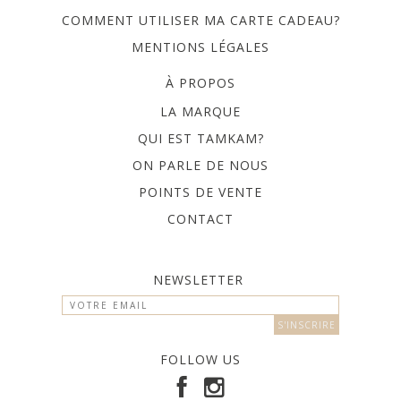
Idéal dès 6 mois et jusqu'à 3 ans environ.
COMMENT UTILISER MA CARTE CADEAU?
COMPOSITION :
MENTIONS LÉGALES
• Tissu en coton enduit sans phtalate (composé chimique
À PROPOS
utilisé dans les plastifiants)
• Biais coton
LA MARQUE
• Boutons pression en résine
QUI EST TAMKAM?
ENTRETIEN :
ON PARLE DE NOUS
• Lavage conseillé à l'éponge ou à la main
POINTS DE VENTE
• Séchage à l'air libre uniquement
• Pas de chlore, pas de javel
CONTACT
• Ne pas repasser
++ ENVOI SUIVI ++
NEWSLETTER
Partager:
Vous aimerez sûrement
FOLLOW US